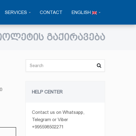
SERVICES
CONTACT
ENGLISH
ᲘᲝᲚᲔᲢᲘᲡ ᲒᲐᲥᲘᲠᲐᲕᲔᲑᲐ
ი
HELP CENTER
Contact us on Whatsapp,
Telegram or Viber
+995598502271