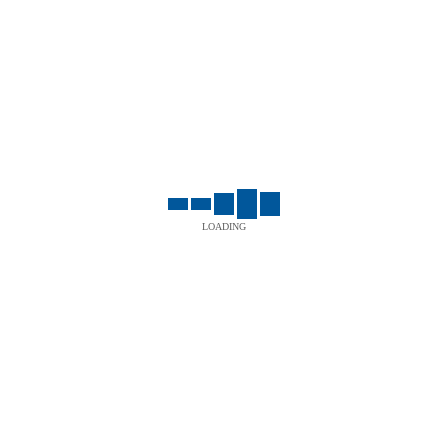
UT LABORE ET DOLORE
TOYOTA
LOADING
SED DO EIUSMOD TEMPOR
PEUGEOT