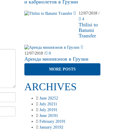
и кабриолетов в Грузии
12/07/2018
/
4
Tbilisi to
Batumi
Transfer
12/07/2018
/
0
Аренда минивэнов в Грузии
MORE POSTS
ARCHIVES
June 2025
2
July 2021
1
July 2019
1
June 2019
1
February 2019
1
January 2019
2