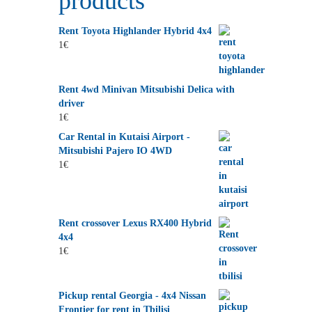
products
Rent Toyota Highlander Hybrid 4x4
1
€
Rent 4wd Minivan Mitsubishi Delica with
driver
1
€
Car Rental in Kutaisi Airport -
Mitsubishi Pajero IO 4WD
1
€
Rent crossover Lexus RX400 Hybrid
4x4
1
€
Pickup rental Georgia - 4x4 Nissan
Frontier for rent in Tbilisi