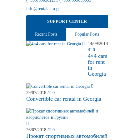
(+995)598502271 (+995)593093093
info@rentalauto.ge
SUPPORT CENTER
Recent Posts
Popular Posts
14/09/2018
/
0
4×4 cars
for rent
in
Georgia
29/07/2018
/
0
Convertible car rental in Georgia
26/07/2018
/
0
Прокат спортивных автомобилей