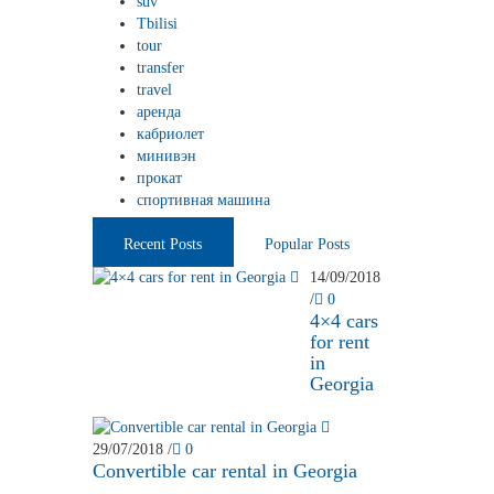
suv
Tbilisi
tour
transfer
travel
аренда
кабриолет
минивэн
прокат
спортивная машина
Recent Posts
Popular Posts
14/09/2018
/
0
4×4 cars
for rent
in
Georgia
29/07/2018
/
0
Convertible car rental in Georgia