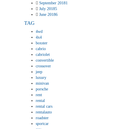
September 2018
1
July 2018
5
June 2018
6
TAG
4wd
4x4
boxster
cabrio
cabriolet
convertible
crossover
jeep
luxury
minivan
porsche
rent
rental
rental cars
rentalauto
roadster
sportcar